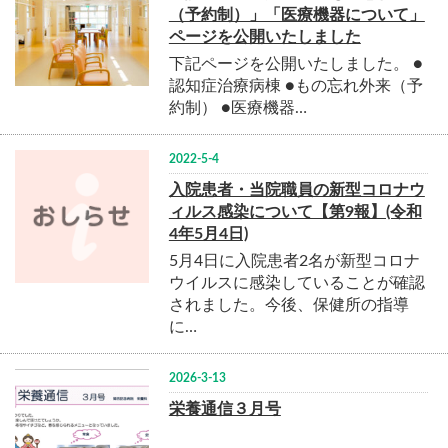
（予約制）」「医療機器について」
ページを公開いたしました
下記ページを公開いたしました。 ●
認知症治療病棟 ●もの忘れ外来（予
約制） ●医療機器…
2022-5-4
入院患者・当院職員の新型コロナウ
ィルス感染について【第9報】(令和
4年5月4日)
5月4日に入院患者2名が新型コロナ
ウイルスに感染していることが確認
されました。今後、保健所の指導
に…
2026-3-13
栄養通信３月号